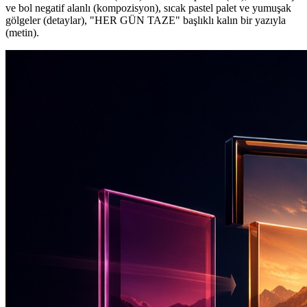
ve bol negatif alanlı (kompozisyon), sıcak pastel palet ve yumuşak
gölgeler (detaylar), "HER GÜN TAZE" başlıklı kalın bir yazıyla
(metin).