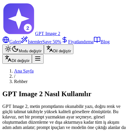
GPT Image 2
Galeri
İstemler
Save 50%
Fiyatlandırma
Blog
Modu değiştir
Dil değiştir
Dil değiştir
Ana Sayfa
/
Rehber
GPT Image 2 Nasıl Kullanılır
GPT Image 2, metin promptlarını okunabilir yazı, doğru renk ve
güçlü talimat takibiyle yüksek kaliteli görsellere dönüştürür. Bu
kılavuz, net bir prompt yazmaktan ayar seçmeye, görsel
oluşturmadan düzenleme ve dışa aktarmaya kadar tüm iş akışını
adım adım anlatır; prompt ipuçları ve modelin öne çıktığı alanlar da