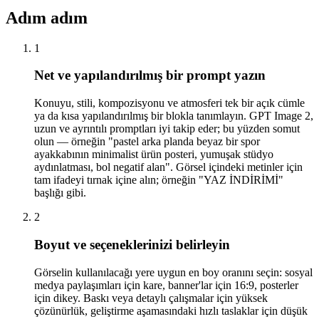
Adım adım
1
Net ve yapılandırılmış bir prompt yazın
Konuyu, stili, kompozisyonu ve atmosferi tek bir açık cümle
ya da kısa yapılandırılmış bir blokla tanımlayın. GPT Image 2,
uzun ve ayrıntılı promptları iyi takip eder; bu yüzden somut
olun — örneğin "pastel arka planda beyaz bir spor
ayakkabının minimalist ürün posteri, yumuşak stüdyo
aydınlatması, bol negatif alan". Görsel içindeki metinler için
tam ifadeyi tırnak içine alın; örneğin "YAZ İNDİRİMİ"
başlığı gibi.
2
Boyut ve seçeneklerinizi belirleyin
Görselin kullanılacağı yere uygun en boy oranını seçin: sosyal
medya paylaşımları için kare, banner'lar için 16:9, posterler
için dikey. Baskı veya detaylı çalışmalar için yüksek
çözünürlük, geliştirme aşamasındaki hızlı taslaklar için düşük