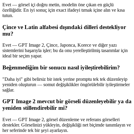
Evet — görsel içi doğru metin, modelin öne çıkan en güçlü
özelliğidir. En iyi sonuç için exact ifadeyi tırnak içine alın ve kısa
tutun.
Çince ve Latin alfabesi dışındaki dilleri destekliyor
mu?
Evet — GPT Image 2, Çince, Japonca, Korece ve diğer yazı
sistemlerini başarıyla işler; bu da onu yerelleştirilmiş tasarımlar için
ideal bir seçim yapar.
Beğenmediğim bir sonucu nasıl iyileştirebilirim?
"Daha iyi" gibi belirsiz bir istek yerine promptu tek tek düzenleyip
yeniden oluşturun — somut değişiklikler öngörülebilir iyileştirmeler
sağlar.
GPT Image 2 mevcut bir görseli düzenleyebilir ya da
yeniden stillendirebilir mi?
Evet — GPT Image 2, görsel düzenleme ve referans görselleri
destekler. Görselinizi yükleyin, değişikliği net biçimde tanımlayın ve
her seferinde tek bir şeyi ayarlayın.