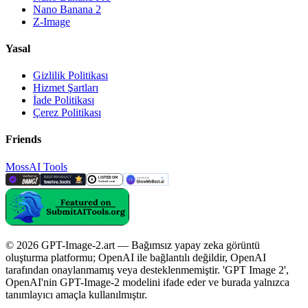
Nano Banana 2
Z-Image
Yasal
Gizlilik Politikası
Hizmet Şartları
İade Politikası
Çerez Politikası
Friends
MossAI Tools
© 2026 GPT-Image-2.art — Bağımsız yapay zeka görüntü
oluşturma platformu; OpenAI ile bağlantılı değildir, OpenAI
tarafından onaylanmamış veya desteklenmemiştir. 'GPT Image 2',
OpenAI'nin GPT-Image-2 modelini ifade eder ve burada yalnızca
tanımlayıcı amaçla kullanılmıştır.