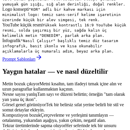
yumuşak gün ışığı, sığ alan derinliği, doğal renkler.
Logo konsepti
"KOR" adlı bir kahve markası için
minimalist logo: temiz sans-serif kelime işaretinin
üzerinde küçük bir alev simgesi, tek renk.
YouTube küçük resmi
Yüksek kontrastlı 16:9 YouTube küçük
resmi, solda şaşırmış bir yüz, sağda kalın üç
kelimelik metin "DENEDİM", parlak arka plan.
İnfografik
"Nasıl Çalışır" başlıklı temiz düz tasarım
infografik, basit ikonlu ve kısa okunabilir
açıklamalarla üç numaralı adım, beyaz arka plan.
Prompt Şablonları
Yaygın hatalar — ve nasıl düzeltilir
Metin bozuk çıkıyor
Metni kısaltın, tam ifadeyi tırnak içine alın ve
uzun paragraflar kullanmaktan kaçının.
Nesne sayısı yanlış
Tam sayı ve düzeni belirtin; örneğin "tam olarak
yan yana üç ikon".
Görsel genel görünüyor
Tek bir belirsiz sıfat yerine belirli bir stil ve
somut detaylar ekleyin.
Kompozisyon bozuk
Çerçeveleme ve yerleşimi tanımlayın —
ortalanmış, yukarıdan aşağıya, yakın çekim, negatif alan.
Tekrar üretimlerinde sapma oluyor
Her seferinde tek bir unsuru