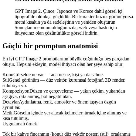
GPT Image 2, Çince, Japonca ve Korece dahil görsel içi
tipografide oldukça güçlüdür. Bir karakter bozuk görünüyorsa
metni kısaltın ya da sadeleştirin ve yeniden oluşturun.
Sonuçtan memnun olduğunuzda, web veya baskı için
ihtiyacınız olan çözünürlükte görseli indirin.
Güçlü bir promptun anatomisi
En iyi GPT Image 2 promptlarının büyük çoğunluğu beş parçadan
oluşur. Hepsini ekleyin, model ihtiyacı olan her şeye sahip olur:
Konu
Görselde ne var — ana nesne, kişi ya da sahne.
Stil
Genel görünüm — düz vektör, kurumsal fotoğraf, 3D render,
suluboya vb.
Kompozisyon
Düzen ve çerçeveleme — yakın çekim, yukarıdan
aşağıya, ortalanmış, bol negatif alan.
Detaylar
Aydınlatma, renk, atmosfer ve önem taşıyan özgün
ayrıntılar.
Metin
Görselin içinde yer alacak kelimeler; tırnak içine alınmış ve
kısa tutulmuş.
Uygulamalı örnek
Tek bir kahve fincanının (konu) düz vektör posteri (stil), ortalanmış