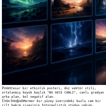
Poster
Cesur bir etkinlik posteri, düz vektör stili,
ortalanmış büyük başlık "BU GECE CANLI", canlı gradyan
arka plan, bol negatif alan.
Ürün fotoğrafı
Mermer bir yüzey üzerindeki buzlu cam bir
cilt bakım şişesinin fotorealistik stüdyo çekimi,