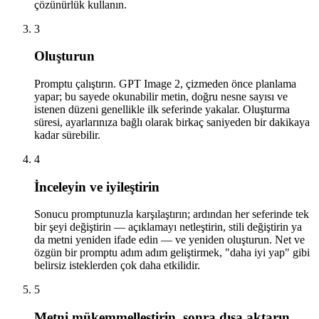
çözünürlük kullanın.
3
Oluşturun
Promptu çalıştırın. GPT Image 2, çizmeden önce planlama
yapar; bu sayede okunabilir metin, doğru nesne sayısı ve
istenen düzeni genellikle ilk seferinde yakalar. Oluşturma
süresi, ayarlarınıza bağlı olarak birkaç saniyeden bir dakikaya
kadar sürebilir.
4
İnceleyin ve iyileştirin
Sonucu promptunuzla karşılaştırın; ardından her seferinde tek
bir şeyi değiştirin — açıklamayı netleştirin, stili değiştirin ya
da metni yeniden ifade edin — ve yeniden oluşturun. Net ve
özgün bir promptu adım adım geliştirmek, "daha iyi yap" gibi
belirsiz isteklerden çok daha etkilidir.
5
Metni mükemmelleştirin, sonra dışa aktarın