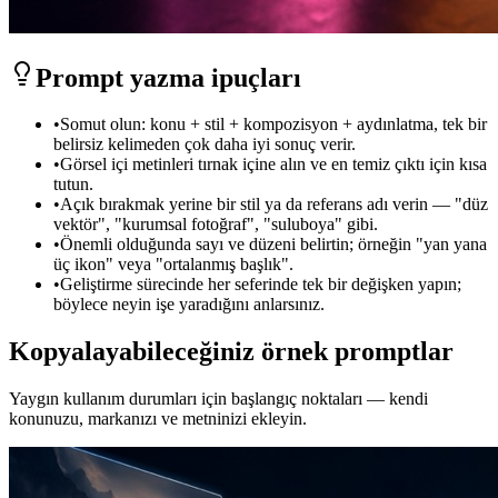
Prompt yazma ipuçları
•
Somut olun: konu + stil + kompozisyon + aydınlatma, tek bir
belirsiz kelimeden çok daha iyi sonuç verir.
•
Görsel içi metinleri tırnak içine alın ve en temiz çıktı için kısa
tutun.
•
Açık bırakmak yerine bir stil ya da referans adı verin — "düz
vektör", "kurumsal fotoğraf", "suluboya" gibi.
•
Önemli olduğunda sayı ve düzeni belirtin; örneğin "yan yana
üç ikon" veya "ortalanmış başlık".
•
Geliştirme sürecinde her seferinde tek bir değişken yapın;
böylece neyin işe yaradığını anlarsınız.
Kopyalayabileceğiniz örnek promptlar
Yaygın kullanım durumları için başlangıç noktaları — kendi
konunuzu, markanızı ve metninizi ekleyin.