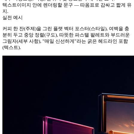
텍스트
이미지 안에 렌더링할 문구 — 따옴표로 감싸고 짧게 유
지.
실전 예시
커피 한 잔(주제)을 그린 플랫 벡터 포스터(스타일), 여백을 충
분히 두고 중앙 정렬(구도), 따뜻한 파스텔 팔레트와 부드러운
그림자(세부 사항), "매일 신선하게"라는 굵은 헤드라인 포함
(텍스트).