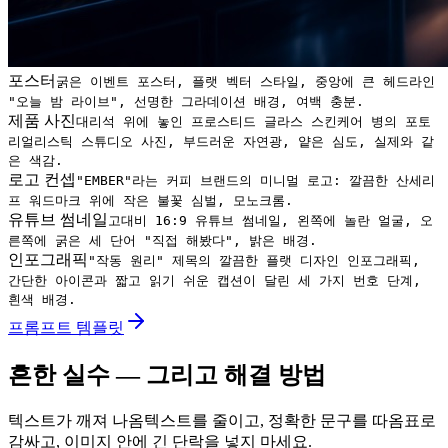
포스터
굵은 이벤트 포스터, 플랫 벡터 스타일, 중앙에 큰 헤드라인
"오늘 밤 라이브", 선명한 그라데이션 배경, 여백 충분.
제품 사진
대리석 위에 놓인 프로스티드 글라스 스킨케어 병의 포토
리얼리스틱 스튜디오 사진, 부드러운 자연광, 얕은 심도, 실제와 같
은 색감.
로고 컨셉
"EMBER"라는 커피 브랜드의 미니멀 로고: 깔끔한 산세리
프 워드마크 위에 작은 불꽃 심벌, 모노크롬.
유튜브 썸네일
고대비 16:9 유튜브 썸네일, 왼쪽에 놀란 얼굴, 오
른쪽에 굵은 세 단어 "직접 해봤다", 밝은 배경.
인포그래픽
"작동 원리" 제목의 깔끔한 플랫 디자인 인포그래픽,
간단한 아이콘과 짧고 읽기 쉬운 캡션이 달린 세 가지 번호 단계,
흰색 배경.
프롬프트 템플릿
흔한 실수 — 그리고 해결 방법
텍스트가 깨져 나옴
텍스트를 줄이고, 정확한 문구를 따옴표로
감싸고, 이미지 안에 긴 단락을 넣지 마세요.