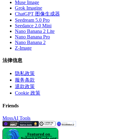
Muse Image
Grok Imagine
ChatGPT 图像生成器
Seedream 5.0 Pro
Seedance 2.0 Mini
Nano Banana 2 Lite
Nano Banana Pro
Nano Banana 2
Z-Image
法律信息
隐私政策
服务条款
退款政策
Cookie 政策
Friends
MossAI Tools