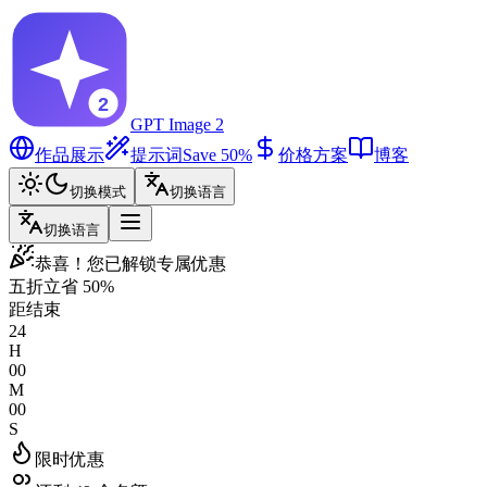
GPT Image 2
作品展示
提示词
Save 50%
价格方案
博客
切换模式
切换语言
切换语言
恭喜！您已解锁专属优惠
五折
立省 50%
距结束
24
H
00
M
00
S
限时优惠