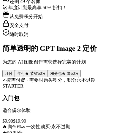
还剩 49 个名额
🚀 年度计划最高享 50% 折扣！
从免费积分开始
安全支付
随时取消
简单透明的 GPT Image 2 定价
为您的 AI 图像创作需求选择完美的计划
月付
年付
🔥 节省50%
积分包
🔥 降50%
✓
按需付费 · 需要时购买积分，积分永不过期
STARTER
入门包
适合偶尔体验
$
9.90
$
19.90
🔥 降50%
∞ 一次性购买·永不过期
★
80 积分