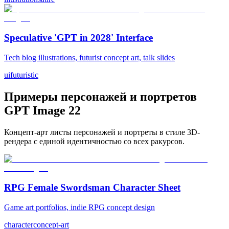
Speculative 'GPT in 2028' Interface
Tech blog illustrations, futurist concept art, talk slides
ui
futuristic
Примеры персонажей и портретов
GPT Image 2
2
Концепт-арт листы персонажей и портреты в стиле 3D-
рендера с единой идентичностью со всех ракурсов.
RPG Female Swordsman Character Sheet
Game art portfolios, indie RPG concept design
character
concept-art