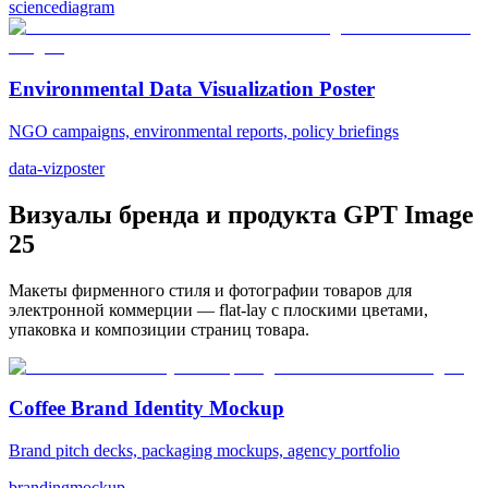
science
diagram
Environmental Data Visualization Poster
NGO campaigns, environmental reports, policy briefings
data-viz
poster
Визуалы бренда и продукта GPT Image
2
5
Макеты фирменного стиля и фотографии товаров для
электронной коммерции — flat-lay с плоскими цветами,
упаковка и композиции страниц товара.
Coffee Brand Identity Mockup
Brand pitch decks, packaging mockups, agency portfolio
branding
mockup