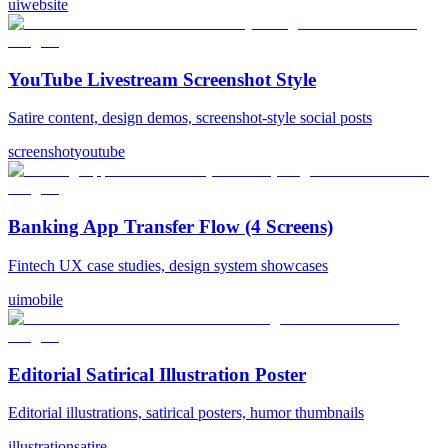
ui
website
YouTube Livestream Screenshot Style
Satire content, design demos, screenshot-style social posts
screenshot
youtube
Banking App Transfer Flow (4 Screens)
Fintech UX case studies, design system showcases
ui
mobile
Editorial Satirical Illustration Poster
Editorial illustrations, satirical posters, humor thumbnails
illustration
satire