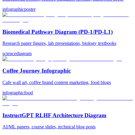
infographic
poster
Biomedical Pathway Diagram (PD-1/PD-L1)
Research paper figures, lab presentations, biology textbooks
science
diagram
Coffee Journey Infographic
Cafe wall art, coffee brand content marketing, food blogs
infographic
food
InstructGPT RLHF Architecture Diagram
AI/ML papers, course slides, technical blog posts