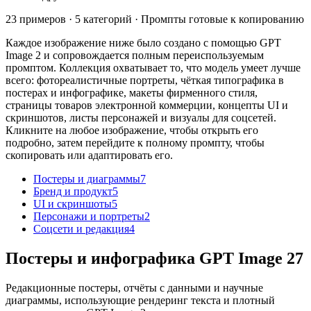
23 примеров · 5 категорий · Промпты готовые к копированию
Каждое изображение ниже было создано с помощью GPT
Image 2 и сопровождается полным переиспользуемым
промптом. Коллекция охватывает то, что модель умеет лучше
всего: фотореалистичные портреты, чёткая типографика в
постерах и инфографике, макеты фирменного стиля,
страницы товаров электронной коммерции, концепты UI и
скриншотов, листы персонажей и визуалы для соцсетей.
Кликните на любое изображение, чтобы открыть его
подробно, затем перейдите к полному промпту, чтобы
скопировать или адаптировать его.
Постеры и диаграммы
7
Бренд и продукт
5
UI и скриншоты
5
Персонажи и портреты
2
Соцсети и редакция
4
Постеры и инфографика GPT Image 2
7
Редакционные постеры, отчёты с данными и научные
диаграммы, использующие рендеринг текста и плотный