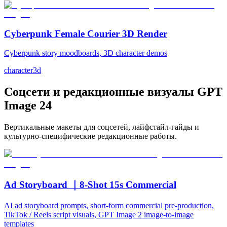
Cyberpunk Female Courier 3D Render
Cyberpunk story moodboards, 3D character demos
character
3d
Соцсети и редакционные визуалы GPT
Image 2
4
Вертикальные макеты для соцсетей, лайфстайл-гайды и
культурно-специфические редакционные работы.
Ad Storyboard ｜8-Shot 15s Commercial
AI ad storyboard prompts, short-form commercial pre-production,
TikTok / Reels script visuals, GPT Image 2 image-to-image
templates