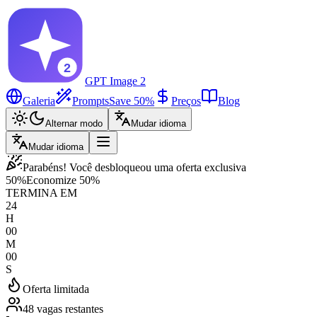
GPT Image 2
Galeria
Prompts
Save 50%
Preços
Blog
Alternar modo
Mudar idioma
Mudar idioma
Parabéns! Você desbloqueou uma oferta exclusiva
50%
Economize 50%
TERMINA EM
24
H
00
M
00
S
Oferta limitada
48 vagas restantes