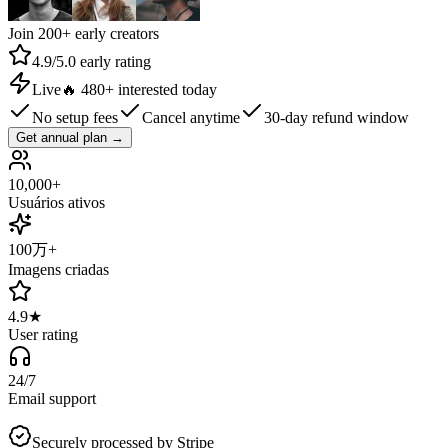
Join 200+ early creators
4.9/5.0 early rating
Live
🔥
480+ interested today
No setup fees
Cancel anytime
30-day refund window
Get annual plan
→
10,000+
Usuários ativos
100万+
Imagens criadas
4.9★
User rating
24/7
Email support
Securely processed by
Stripe