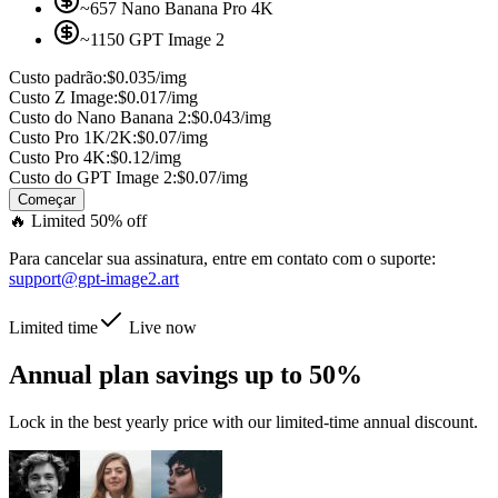
~657 Nano Banana Pro 4K
~1150 GPT Image 2
Custo padrão:
$0.035/img
Custo Z Image:
$0.017/img
Custo do Nano Banana 2:
$0.043/img
Custo Pro 1K/2K:
$0.07/img
Custo Pro 4K:
$0.12/img
Custo do GPT Image 2:
$0.07/img
Começar
🔥
Limited 50% off
Para cancelar sua assinatura, entre em contato com o suporte:
support@gpt-image2.art
Limited time
Live now
Annual plan savings
up to 50%
Lock in the best yearly price with our limited-time annual discount.