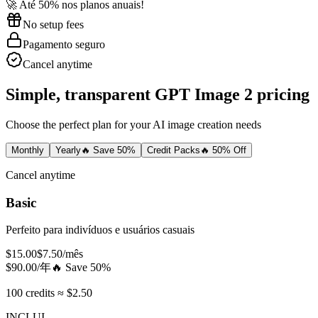
🚀 Até 50% nos planos anuais!
No setup fees
Pagamento seguro
Cancel anytime
Simple, transparent GPT Image 2 pricing
Choose the perfect plan for your AI image creation needs
Monthly
Yearly
🔥 Save 50%
Credit Packs
🔥 50% Off
Cancel anytime
Basic
Perfeito para indivíduos e usuários casuais
$
15.00
$
7.50
/mês
$
90.00
/年
🔥
Save 50%
100 credits ≈ $2.50
INCLUI