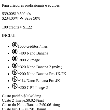
Para criadores profissionais e equipes
$
39.00
$
19.50
/mês
$
234.00
/年
🔥
Save 50%
100 credits ≈ $1.22
INCLUI
1600 créditos / mês
~400 Nano Banana
~800 Z Image
~320 Nano Banana 2 (máx.)
~200 Nano Banana Pro 1K/2K
~114 Nano Banana Pro 4K
~200 GPT Image 2
Custo padrão:
$0.049/img
Custo Z Image:
$0.024/img
Custo do Nano Banana 2:
$0.061/img
Custo Pro 1K/2K:
$0.10/img