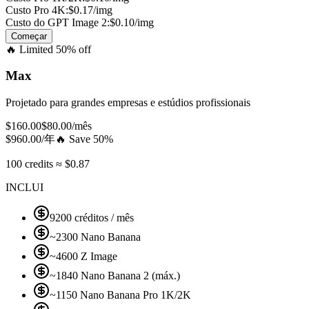
Custo Pro 4K:
$0.17/img
Custo do GPT Image 2:
$0.10/img
Começar
🔥
Limited 50% off
Max
Projetado para grandes empresas e estúdios profissionais
$
160.00
$
80.00
/mês
$
960.00
/年
🔥
Save 50%
100 credits ≈ $0.87
INCLUI
9200 créditos / mês
~2300 Nano Banana
~4600 Z Image
~1840 Nano Banana 2 (máx.)
~1150 Nano Banana Pro 1K/2K