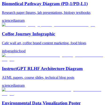
Biomedical Pathway Diagram (PD-1/PD-L1)
Research paper figures, lab presentations, biology textbooks
science
diagram
Coffee Journey Infographic
Cafe wall art, coffee brand content marketing, food blogs
infographic
food
InstructGPT RLHF Architecture Diagram
AI/ML papers, course slides, technical blog posts
science
diagram
Environmental Data Visualization Poster