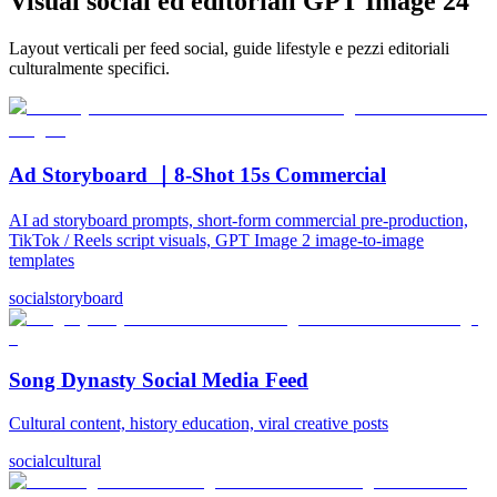
Visual social ed editoriali GPT Image 2
4
Layout verticali per feed social, guide lifestyle e pezzi editoriali
culturalmente specifici.
Ad Storyboard ｜8-Shot 15s Commercial
AI ad storyboard prompts, short-form commercial pre-production,
TikTok / Reels script visuals, GPT Image 2 image-to-image
templates
social
storyboard
Song Dynasty Social Media Feed
Cultural content, history education, viral creative posts
social
cultural