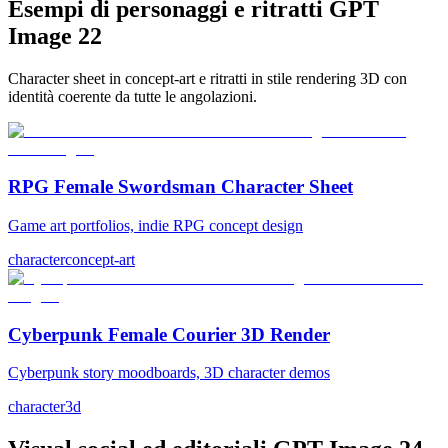
Esempi di personaggi e ritratti GPT
Image 2
2
Character sheet in concept-art e ritratti in stile rendering 3D con
identità coerente da tutte le angolazioni.
RPG Female Swordsman Character Sheet
Game art portfolios, indie RPG concept design
character
concept-art
Cyberpunk Female Courier 3D Render
Cyberpunk story moodboards, 3D character demos
character
3d