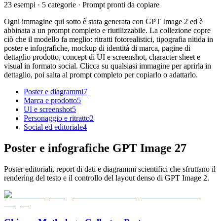
23 esempi · 5 categorie · Prompt pronti da copiare
Ogni immagine qui sotto è stata generata con GPT Image 2 ed è
abbinata a un prompt completo e riutilizzabile. La collezione copre
ciò che il modello fa meglio: ritratti fotorealistici, tipografia nitida in
poster e infografiche, mockup di identità di marca, pagine di
dettaglio prodotto, concept di UI e screenshot, character sheet e
visual in formato social. Clicca su qualsiasi immagine per aprirla in
dettaglio, poi salta al prompt completo per copiarlo o adattarlo.
Poster e diagrammi
7
Marca e prodotto
5
UI e screenshot
5
Personaggio e ritratto
2
Social ed editoriale
4
Poster e infografiche GPT Image 2
7
Poster editoriali, report di dati e diagrammi scientifici che sfruttano il
rendering del testo e il controllo del layout denso di GPT Image 2.