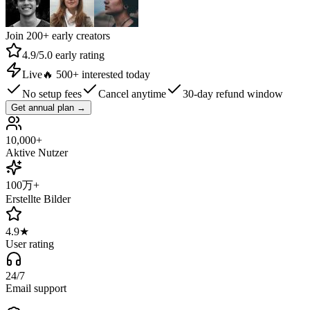
Join 200+ early creators
4.9/5.0 early rating
Live
🔥
500+ interested today
No setup fees
Cancel anytime
30-day refund window
Get annual plan
→
10,000+
Aktive Nutzer
100万+
Erstellte Bilder
4.9★
User rating
24/7
Email support