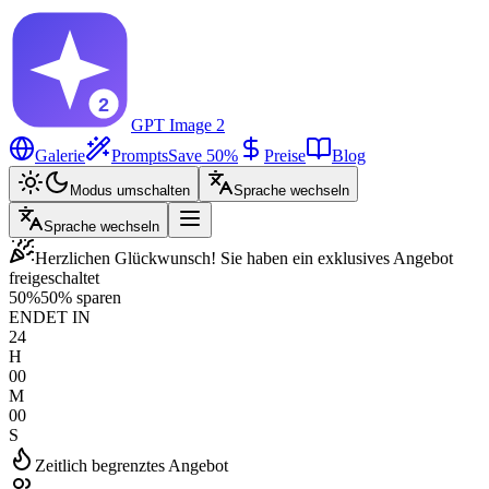
GPT Image 2
Galerie
Prompts
Save 50%
Preise
Blog
Modus umschalten
Sprache wechseln
Sprache wechseln
Herzlichen Glückwunsch! Sie haben ein exklusives Angebot
freigeschaltet
50%
50% sparen
ENDET IN
24
H
00
M
00
S
Zeitlich begrenztes Angebot