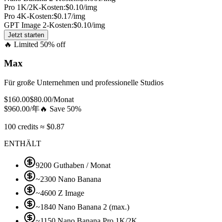
Pro 1K/2K-Kosten:
$0.10/img
Pro 4K-Kosten:
$0.17/img
GPT Image 2-Kosten:
$0.10/img
Jetzt starten
🔥
Limited 50% off
Max
Für große Unternehmen und professionelle Studios
$
160.00
$
80.00
/Monat
$
960.00
/年
🔥
Save 50%
100 credits ≈ $0.87
ENTHÄLT
9200 Guthaben / Monat
~2300 Nano Banana
~4600 Z Image
~1840 Nano Banana 2 (max.)
~1150 Nano Banana Pro 1K/2K