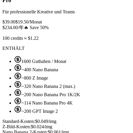
Pro
Für professionelle Kreative und Teams
$
39.00
$
19.50
/Monat
$
234.00
/年
🔥
Save 50%
100 credits ≈ $1.22
ENTHÄLT
1600 Guthaben / Monat
~400 Nano Banana
~800 Z Image
~320 Nano Banana 2 (max.)
~200 Nano Banana Pro 1K/2K
~114 Nano Banana Pro 4K
~200 GPT Image 2
Standard-Kosten:
$0.049/img
Z-Bild-Kosten:
$0.024/img
Nano Banana 2-Kosten:
$0.061/img