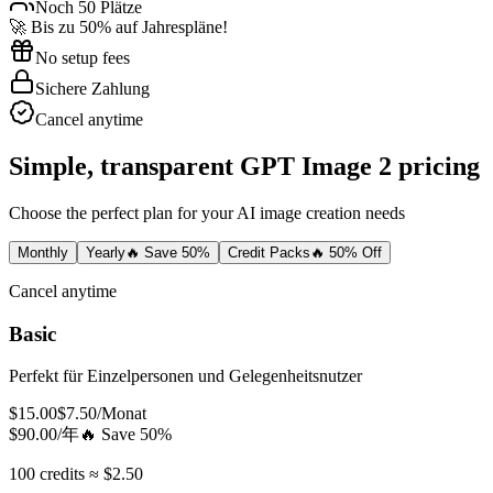
Noch 50 Plätze
🚀 Bis zu 50% auf Jahrespläne!
No setup fees
Sichere Zahlung
Cancel anytime
Simple, transparent GPT Image 2 pricing
Choose the perfect plan for your AI image creation needs
Monthly
Yearly
🔥 Save 50%
Credit Packs
🔥 50% Off
Cancel anytime
Basic
Perfekt für Einzelpersonen und Gelegenheitsnutzer
$
15.00
$
7.50
/Monat
$
90.00
/年
🔥
Save 50%
100 credits ≈ $2.50